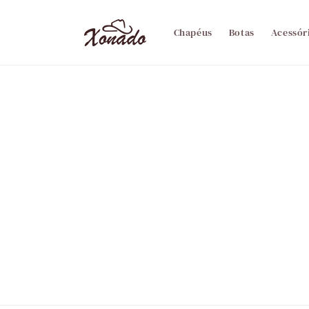
Pular
para o
conteúdo
Chapéus
Botas
Acessór