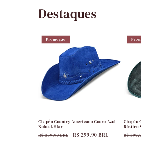
Destaques
Promoção
Pro
Chapéu Country Americano Couro Azul
Chapéu 
Nobuck Star
Rústico 
Preço
Preço
R$ 299,90 BRL
Preço
R$ 359,90 BRL
R$ 399,