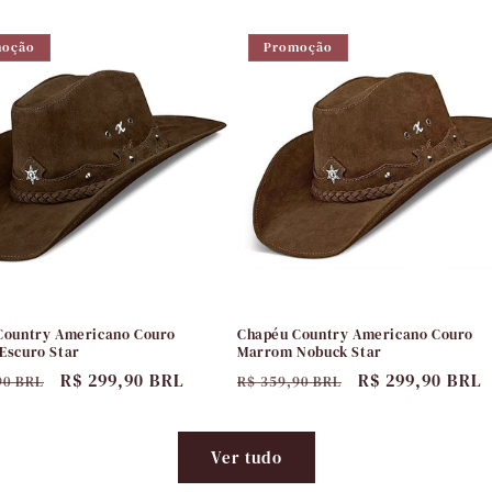
l
promocional
normal
promocional
moção
Promoção
Country Americano Couro
Chapéu Country Americano Couro
Escuro Star
Marrom Nobuck Star
Preço
R$ 299,90 BRL
Preço
Preço
R$ 299,90 BRL
90 BRL
R$ 359,90 BRL
l
promocional
normal
promocional
Ver tudo