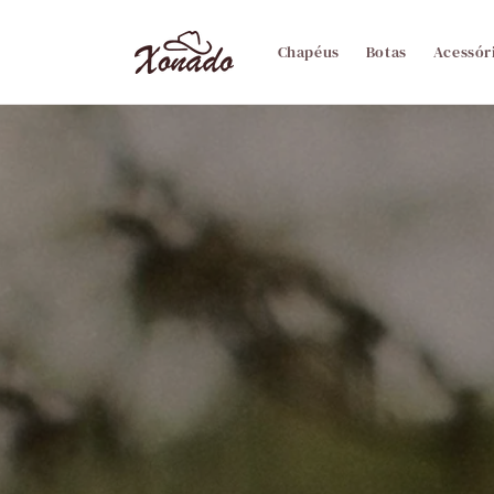
Pular
para o
conteúdo
Chapéus
Botas
Acessór