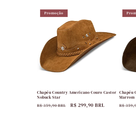
normal
promocional
norma
Promoção
Pro
Chapéu Country Americano Couro Castor
Chapéu 
Nobuck Star
Marrom 
Preço
Preço
R$ 299,90 BRL
Preço
R$ 359,90 BRL
R$ 359,
normal
promocional
norma