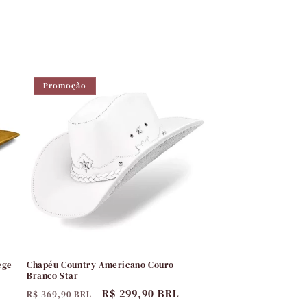
Promoção
ege
Chapéu Country Americano Couro
Branco Star
Preço
Preço
R$ 299,90 BRL
R$ 369,90 BRL