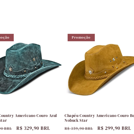
moção
Promoção
Country Americano Couro Azul
Chapéu Country Americano Couro B
Star
Nobuck Star
Preço
R$ 329,90 BRL
Preço
Preço
R$ 299,90 BRL
90 BRL
R$ 359,90 BRL