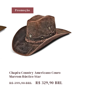
normal
promocional
Promoção
Chapéu Country Americano Couro
Marrom Rústico Star
Preço
Preço
R$ 329,90 BRL
R$ 399,90 BRL
normal
promocional