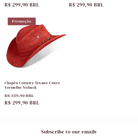
normal
R$ 299,90 BRL
promocional
normal
R$ 299,90 BRL
promocional
Promoção
Chapéu Country Texano Couro
Vermelho Nobuck
Preço
Preço
R$ 359,90 BRL
normal
R$ 299,90 BRL
promocional
Subscribe to our emails