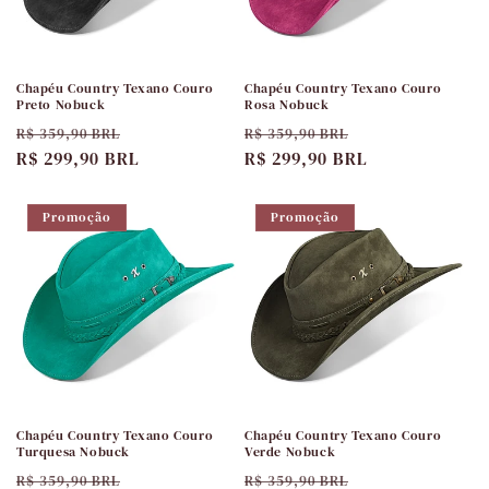
Chapéu Country Texano Couro
Chapéu Country Texano Couro
Preto Nobuck
Rosa Nobuck
Preço
Preço
Preço
Preço
R$ 359,90 BRL
R$ 359,90 BRL
normal
R$ 299,90 BRL
promocional
normal
R$ 299,90 BRL
promocional
Promoção
Promoção
Chapéu Country Texano Couro
Chapéu Country Texano Couro
Turquesa Nobuck
Verde Nobuck
Preço
Preço
Preço
Preço
R$ 359,90 BRL
R$ 359,90 BRL