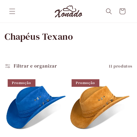
Pular
para o
Carrinho
conteúdo
C
Chapéus Texano
o
l
Filtrar e organizar
11 produtos
e
ç
Promoção
Promoção
ã
o
: