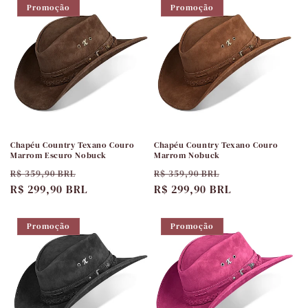
Promoção
Promoção
Chapéu Country Texano Couro
Chapéu Country Texano Couro
Marrom Escuro Nobuck
Marrom Nobuck
Preço
Preço
Preço
Preço
R$ 359,90 BRL
R$ 359,90 BRL
normal
R$ 299,90 BRL
promocional
normal
R$ 299,90 BRL
promocional
Promoção
Promoção