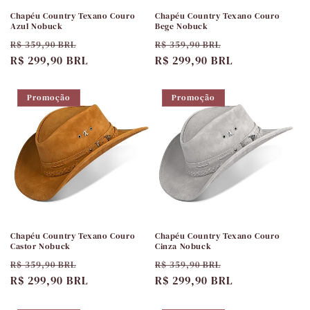
Chapéu Country Texano Couro
Chapéu Country Texano Couro
Azul Nobuck
Bege Nobuck
Preço
Preço
Preço
Preço
R$ 359,90 BRL
R$ 359,90 BRL
normal
R$ 299,90 BRL
promocional
normal
R$ 299,90 BRL
promocional
Promoção
Promoção
Chapéu Country Texano Couro
Chapéu Country Texano Couro
Castor Nobuck
Cinza Nobuck
Preço
Preço
Preço
Preço
R$ 359,90 BRL
R$ 359,90 BRL
normal
R$ 299,90 BRL
promocional
normal
R$ 299,90 BRL
promocional